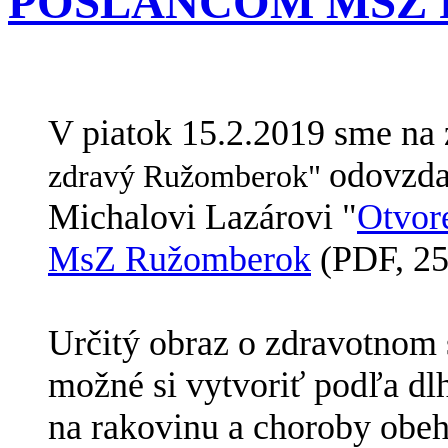
POSLANCOM MSZ
V piatok 15.2.2019 sme na
odovzdal
zdravý Ružomberok"
Michalovi Lazárovi "
Otvore
MsZ Ružomberok
(PDF, 25
Určitý obraz o zdravotnom
možné si vytvoriť podľa dl
na rakovinu a choroby obeho